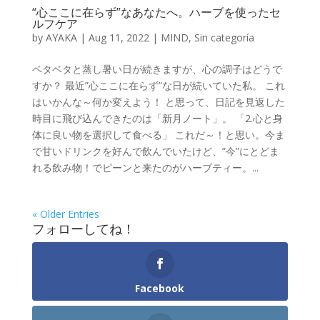
“心ここに在らず”なあなたへ。ハーブを使ったセ
ルフケア
by
AYAKA
|
Aug 11, 2022
|
MIND
,
Sin categoría
ベタベタと蒸し暑い日が続きますが、心の調子はどうで
すか？ 最近”心ここに在らず”な日が続いていた私。 これ
はいかんな～何か変えよう！ と思って、日記を見返した
時目に飛び込んできたのは「新月ノート」。 「2.心と身
体に良い物を選択して食べる」 これだ～！と思い。今ま
で甘いドリンクを好んで飲んでいたけど、”今”にとどま
れる飲み物！でピーンと来たのがハーブティー。...
« Older Entries
フォローしてね！
Facebook