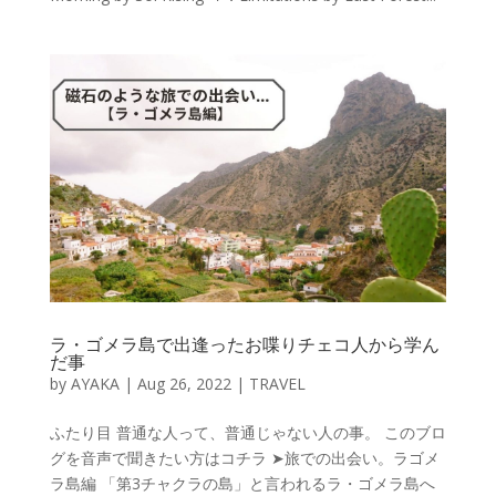
ラ・ゴメラ島で出逢ったお喋りチェコ人から学ん
だ事
by
AYAKA
|
Aug 26, 2022
|
TRAVEL
ふたり目 普通な人って、普通じゃない人の事。 このブロ
グを音声で聞きたい方はコチラ ➤旅での出会い。ラゴメ
ラ島編 「第3チャクラの島」と言われるラ・ゴメラ島へ