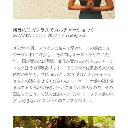
海外のヨガクラスでカルチャーショック
by
AYAKA
|
Oct 7, 2022
|
Sin categoría
2022年10月、スペインに住んで早2年。 その前はニュー
ジーランドに1年少し。 その前はオーストラリアに約2
年。 国が変われば習慣、文化が変わるのでカルチャーシ
ョックはその都度あります！ そこで今日は数ある異文化
体験の中でも、特に”ヨガクラス”で受けたカルチャーシ
ョックの話をさせてくださいな～。 ※コロナ前の話も含
まれてる＆私が大好きだったスタジオの話なので、その
国全てがこう！て訳では無いですよ🌸 １．クラス前のハ
グ 大好きなバイロンベイのヨガスタジオ。...