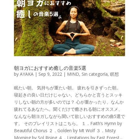
朝ヨガにおすすめ癒しの音楽5選
by
AYAKA
|
Sep 9, 2022
|
MIND
,
Sin categoría
,
瞑想
眠たい朝。 気持ちが重たい朝。 疲れを引きずった朝。
寝起きの良い日だけじゃない、どちらかと言うとスッキ
リしない朝の方が多いのでは？ 心が重かったり、なんか
疲れてるあなたへ。聞くだけで癒される朝にオススメ、
なんなら朝ヨガしながら聞いて欲しいおすすめの曲5選で
す。 そのプレイリストはこちら。 １．Faith’s Hymn by
Beautiful Chorus ２．Golden by Mt Wolf ３．Misty
Morning by Sol Rising ４．Limitations by East Forest...