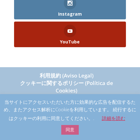
Instagram
YouTube
利用規約 (Aviso Legal)
クッキーに関するポリシー (Política de
Cookies)
個人情報保護方針 (Política de Privacidad)
当サイトにアクセスいただいた方に効果的な広告を配信するた
め、またアクセス解析にCookieを利用しています。 続行するに
はクッキーの利用に同意してください。.
詳細を読む
©Copyright ・ Yoga Water Flow ・ Ayaka
同意
Urasaki