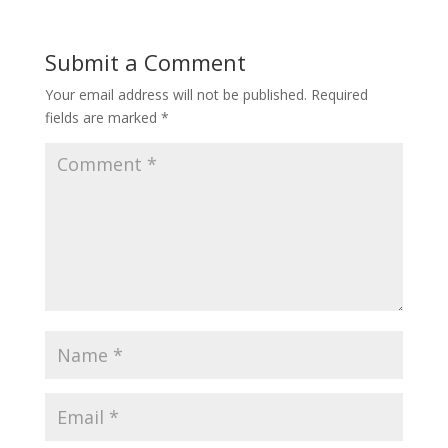
人
管
Submit a Comment
理
栄
Your email address will not be published.
Required
養
fields are marked
*
士
が
ヨ
ガ
留
学 -
学
校
栄
養
士
編-