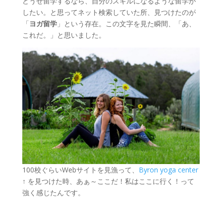
どうせ留学するなら、自分のスキルになるような留学が
したい。と思ってネット検索していた所、見つけたのが
「
ヨガ留学
」という存在。この文字を見た瞬間、「あ、
これだ。」と思いました。
100校ぐらいWebサイトを見漁って、
Byron yoga center
↑ を見つけた時、あぁ～ここだ！私はここに行く！って
強く感じたんです。