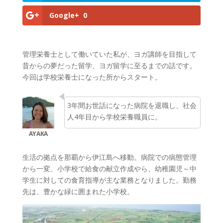
Google+
0
管理栄養士として働いていた私が、ヨガ講師を目指して
昔からの夢だった留学、ヨガ留学に至るまでの話です。
今回は学校栄養士になった所からスタート。
3年間お世話になった病院を退職し、社会
人4年目から学校栄養職員に。
生活の拠点を那覇から伊江島へ移動。病院での病態管理
から一変、小学校で給食の献立作成やら、幼稚園児～中
学生に対しての食育指導が主な業務となりました。勤務
先は、豊かな緑に囲まれた小学校。