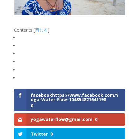
Contents
[
閉じる
]
facebookhttps://www.facebook.com/Y
oga-Water-Flow-104854821641198
0
yogawaterflow@gmail.com
0
Twitter
0