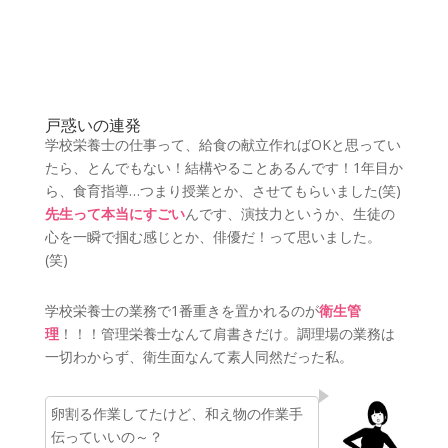
戸惑いの連発
学校栄養士の仕事って、給食の献立作ればOKと思ってい
たら、とんでもない！結構やることあるんです！1年目か
ら、
食育指導…つまり授業とか、させてもらいました(笑)
先生って本当にすごい
んです、演技力というか、生徒の
心を一瞬で掴む感じとか、俳優だ！って思いました。
(笑)
学校栄養士の業務で1番重きを置かれるのが
衛生管
理
！！！
管理栄養士なんて肩書きだけ。調理場の業務は
一切わからず、衛生面なんて素人同然だった私。
卵割る作業してたけど、和え物の作業手
伝っていいの～？