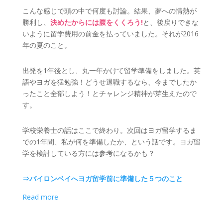
こんな感じで頭の中で何度も討論。結果、夢への情熱が
勝利し、
決めたからには腹をくくろう!
と、後戻りできな
いように留学費用の前金を払っていました。それが2016
年の夏のこと。
出発を1年後とし、丸一年かけて留学準備をしました。英
語やヨガを猛勉強！どうせ退職するなら、今までしたか
ったこと全部しよう！とチャレンジ精神が芽生えたので
す。
学校栄養士の話はここで終わり。次回はヨガ留学するま
での1年間、私が何を準備したか、という話です。ヨガ留
学を検討している方には参考になるかも？
⇒バイロンベイへヨガ留学前に準備した５つのこと
:
Read more
沖
縄