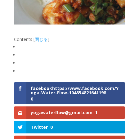
Contents
[
閉じる
]
facebookhttps://www.facebook.com/Y
oga-Water-Flow-104854821641198
0
yogawaterflow@gmail.com
1
Twitter
0