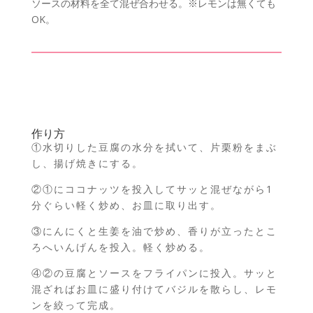
ソースの材料を全て混ぜ合わせる。※レモンは無くても
OK。
作り方
①水切りした豆腐の水分を拭いて、片栗粉をまぶ
し、揚げ焼きにする。
②①にココナッツを投入してサッと混ぜながら1
分ぐらい軽く炒め、お皿に取り出す。
③にんにくと生姜を油で炒め、香りが立ったとこ
ろへいんげんを投入。軽く炒める。
④②の豆腐とソースをフライパンに投入。サッと
混ざればお皿に盛り付けてバジルを散らし、レモ
ンを絞って完成。