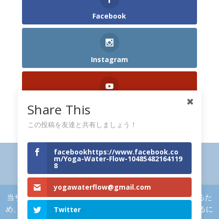
Facebook
Instagram
YouTube
Share This
この投稿を友達と共有しましょう！
facebookhttps://www.facebook.co
利用規約 (Aviso Legal)
m/Yoga-Water-Flow-10485482164119
8
クッキーに関するポリシー (Política de
Cookies)
yogawaterflow@gmail.com
個人情報保護方針 (Política de Privacidad)
当サイトにアクセスいただいた方に効果的な広告を配信するた
め、またアクセス解析にCookieを利用しています。 続行するに
Twitter