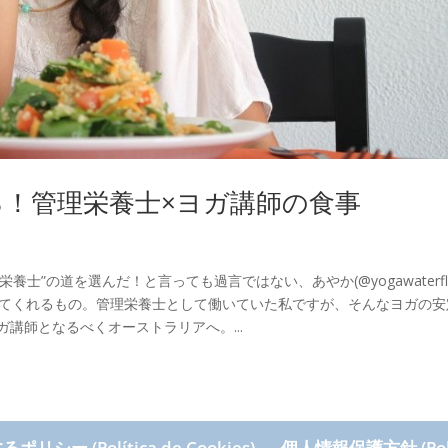
！管理栄養士×ヨガ講師の食事
士”の道を選んだ！と言っても過言ではない、あやか(@yogawaterfl
えてくれるもの。管理栄養士として働いていた私ですが、そんなヨガの安
ヨガ講師となるべくオーストラリアへ。...
シー (Política de Cookies)
個人情報保護方針 (Políti