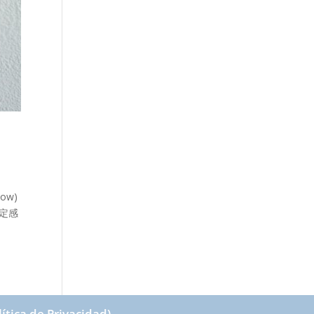
ow)
定感
ca de Privacidad)