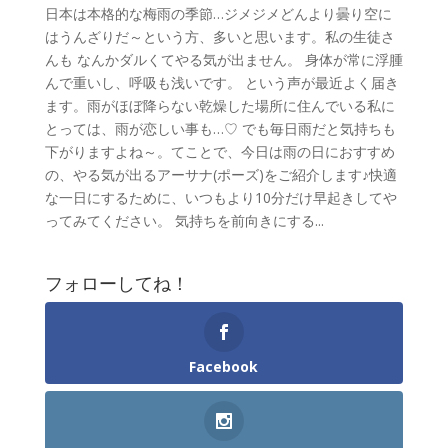
日本は本格的な梅雨の季節…ジメジメどんより曇り空に
はうんざりだ～という方、多いと思います。私の生徒さ
んも なんかダルくてやる気が出ません。 身体が常に浮腫
んで重いし、呼吸も浅いです。 という声が最近よく届き
ます。雨がほぼ降らない乾燥した場所に住んでいる私に
とっては、雨が恋しい事も…♡ でも毎日雨だと気持ちも
下がりますよね～。てことで、今日は雨の日におすすめ
の、やる気が出るアーサナ(ポーズ)をご紹介します♪快適
な一日にするために、いつもより10分だけ早起きしてや
ってみてください。 気持ちを前向きにする...
フォローしてね！
Facebook