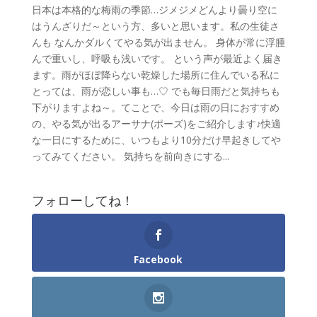
日本は本格的な梅雨の季節…ジメジメどんより曇り空に
はうんざりだ～という方、多いと思います。私の生徒さ
んも なんかダルくてやる気が出ません。 身体が常に浮腫
んで重いし、呼吸も浅いです。 という声が最近よく届き
ます。雨がほぼ降らない乾燥した場所に住んでいる私に
とっては、雨が恋しい事も…♡ でも毎日雨だと気持ちも
下がりますよね～。てことで、今日は雨の日におすすめ
の、やる気が出るアーサナ(ポーズ)をご紹介します♪快適
な一日にするために、いつもより10分だけ早起きしてや
ってみてください。 気持ちを前向きにする...
フォローしてね！
Facebook