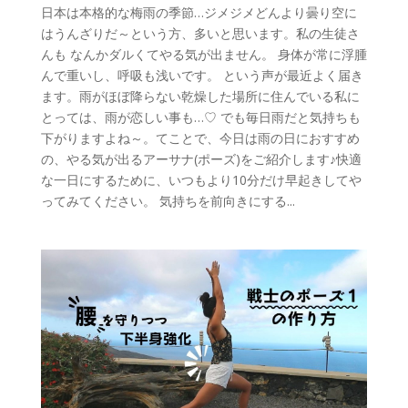
日本は本格的な梅雨の季節…ジメジメどんより曇り空に
はうんざりだ～という方、多いと思います。私の生徒さ
んも なんかダルくてやる気が出ません。 身体が常に浮腫
んで重いし、呼吸も浅いです。 という声が最近よく届き
ます。雨がほぼ降らない乾燥した場所に住んでいる私に
とっては、雨が恋しい事も…♡ でも毎日雨だと気持ちも
下がりますよね～。てことで、今日は雨の日におすすめ
の、やる気が出るアーサナ(ポーズ)をご紹介します♪快適
な一日にするために、いつもより10分だけ早起きしてや
ってみてください。 気持ちを前向きにする...