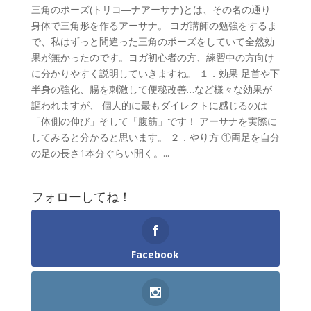
三角のポーズ(トリコ―ナアーサナ)とは、その名の通り
身体で三角形を作るアーサナ。 ヨガ講師の勉強をするま
で、私はずっと間違った三角のポーズをしていて全然効
果が無かったのです。ヨガ初心者の方、練習中の方向け
に分かりやすく説明していきますね。 １．効果 足首や下
半身の強化、腸を刺激して便秘改善…など様々な効果が
謳われますが、 個人的に最もダイレクトに感じるのは
「体側の伸び」そして「腹筋」です！ アーサナを実際に
してみると分かると思います。 ２．やり方 ①両足を自分
の足の長さ1本分ぐらい開く。...
フォローしてね！
Facebook