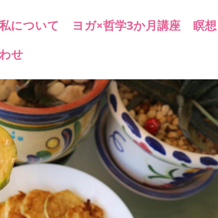
私について
ヨガ×哲学3か月講座
瞑想
わせ