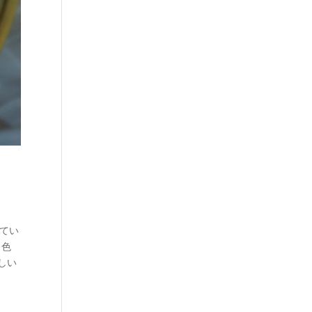
してい
、色
しい
・塩