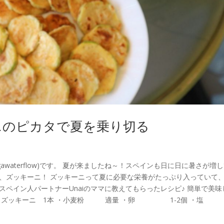
ニのピカタで夏を乗り切る
awaterflow)です。 夏が来ましたね～！スペインも日に日に暑さが増
つ、ズッキーニ！ ズッキーニって夏に必要な栄養がたっぷり入っていて
スペイン人パートナーUnaiのママに教えてもらったレシピ♪ 簡単で美味
材料 ・ズッキーニ 1本 ・小麦粉 適量 ・卵 1-2個 