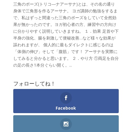
三角のポーズ(トリコ―ナアーサナ)とは、その名の通り
身体で三角形を作るアーサナ。 ヨガ講師の勉強をするま
で、私はずっと間違った三角のポーズをしていて全然効
果が無かったのです。ヨガ初心者の方、練習中の方向け
に分かりやすく説明していきますね。 １．効果 足首や下
半身の強化、腸を刺激して便秘改善…など様々な効果が
謳われますが、 個人的に最もダイレクトに感じるのは
「体側の伸び」そして「腹筋」です！ アーサナを実際に
してみると分かると思います。 ２．やり方 ①両足を自分
の足の長さ1本分ぐらい開く。...
フォローしてね！
Facebook