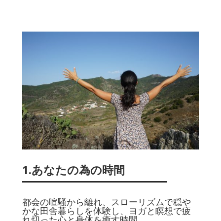
1.あなたの為の時間
都会の喧騒から離れ、スローリズムで穏や
かな田舎暮らしを体験し、
ヨガと瞑想で疲
れ切った心と身体を癒す時間
。