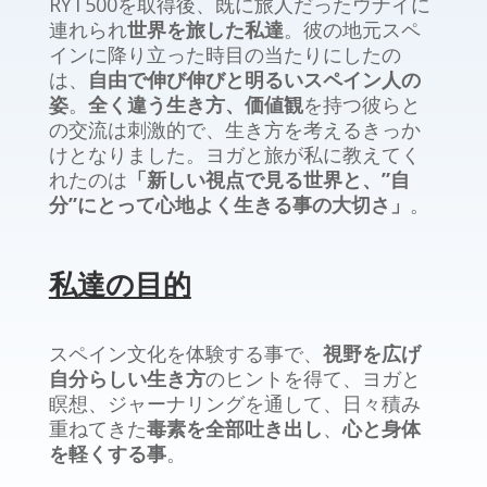
RYT500を取得後、既に旅人だったウナイに
連れられ
世界を旅した私達
。彼の地元スペ
インに降り立った時目の当たりにしたの
は、
自由で伸び伸びと明るいスペイン人の
姿
。
全く違う生き方、価値観
を持つ彼らと
の交流は刺激的で、生き方を考えるきっか
けとなりました。
ヨガと旅が私に教えてく
れたのは
「
新しい視点で見る世界と、”自
分”にとって心地よく生きる事の大切さ」
。
私達の目的
スペイン文化を体験する事で、
視野を広げ
自分らしい生き方
のヒントを得て、ヨガと
瞑想、ジャーナリングを通して、日々積み
重ねてきた
毒素を全部吐き出し
、
心と身体
を軽くする事
。