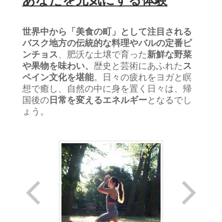
世界中から「美食の町」として注目される
バスク地方の伝統的な料理やバルの定番ピ
ンチョス
、肥沃な土壌で育った
新鮮な野菜
や果物を味わい、
歴史と芸術にあふれた
ス
ペイン文化を堪能
。日々の疲れをヨガと瞑
想で癒し、自然の中に身を置く日々は、帰
国後の
日常を変えるエネルギー
となるでし
ょう。