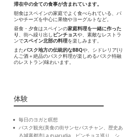
滞在中の全ての食事が含まれています。
朝食はスペインの家庭でよく食べられている、パ
ンやチーズを中心に果物やヨーグルトなど。
昼食・夕食はスペインの
家庭料理を一緒に作った
り
、街へ繰り出し
ピンチョス
や、素敵なレストラ
ンで
スペイン北部の料理
を楽しみます。
また
バスク地方の伝統的なBBQ
や、シドレリア(り
んご酒＋絶品のバスク料理が楽しめるバスク特融
のレストラン)味わいます。
体験
毎日のヨガと瞑想
バスク観光
(美食の街サンセバスチャン
、
歴史あ
る城塞都市
La guarudia
、ピンチョス巡り、シ