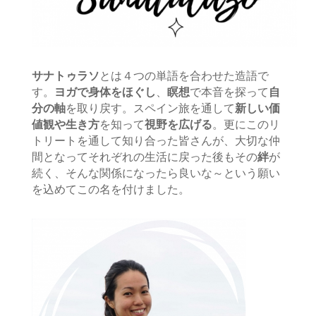
サナトゥラソ
とは４つの単語を合わせた造語で
す。
ヨガで身体をほぐし
、
瞑想
で本音を探って
自
分の軸
を取り戻す。スペイン旅を通して
新しい価
値観や生き方
を知って
視野を広げる
。更にこのリ
トリートを
通して知り合った皆さんが、大切な仲
間となってそれぞれの生活に戻った後もその
絆
が
続く、そんな関係になったら良
いな～という願い
を込めてこの名を付けました。