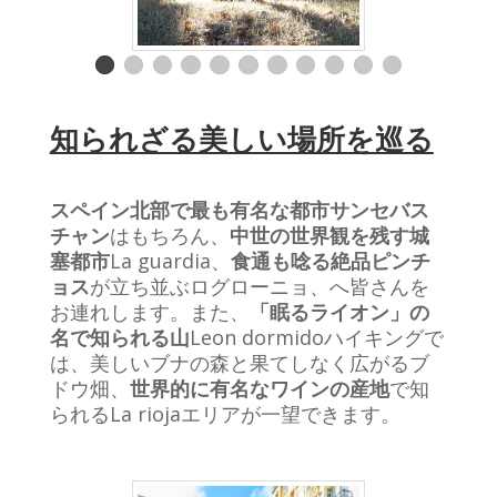
知られざる美しい場所を巡る
スペイン北部で最も有名な都市サンセバス
チャン
はもちろん、
中世の世界観を残す城
塞都市
La guardia
、
食通も唸る絶品ピンチ
ョス
が立ち並ぶログローニョ、へ皆さんを
お連れします。また、
「眠るライオン」の
名で知られる山
Leon dormido
ハイキングで
は、美しいブナの森と果てしなく広がるブ
ドウ畑、
世界的に有名なワインの産地
で知
られる
La rioja
エリアが一望できます。