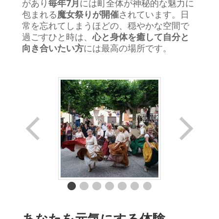
があり
毎年
7
月
には町全体が神秘的な魅力に
包まれる
魔女祭りが開催
されています。日
常を忘れてしまうほどの、穏やかな空間で
過ごすひと時は、
心と身体を癒して自分と
向き合いたい方
には最高の場所です。
あなたを元気にする体験